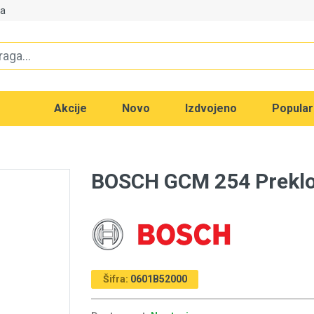
va
Akcije
Novo
Izdvojeno
Popula
BOSCH GCM 254 Prekl
Šifra:
0601B52000