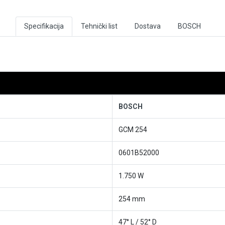
Specifikacija
Tehnički list
Dostava
BOSCH
BOSCH
GCM 254
0601B52000
1.750 W
254 mm
47° L / 52° D