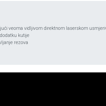
ujući veoma vidljivom direktnom laserskom usmjer
 dodatku kutije
vljanje rezova