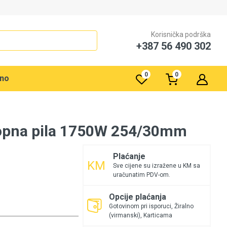
Korisnička podrška
+387 56 490 302
0
0
rno
opna pila 1750W 254/30mm
Plaćanje
Sve cijene su izražene u KM sa
uračunatim PDV-om.
Opcije plaćanja
Gotovinom pri isporuci, Žiralno
(virmanski), Karticama