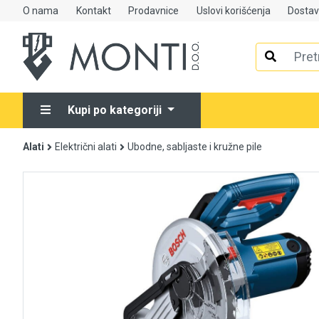
O nama
Kontakt
Prodavnice
Uslovi korišćenja
Dosta
Alati
Elektrooprema
Kupi po kategoriji
Grijanje i klimatizacija
Alati
Električni alati
Ubodne, sabljaste i kružne pile
Mjerno-regulaciona oprema
RASPRODAJA
Rasvjeta
Tehnička hemija i kućni program
Videonadzor
Vijčana roba