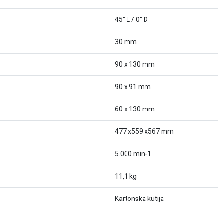
45° L / 0° D
30 mm
90 x 130 mm
90 x 91 mm
60 x 130 mm
477 x559 x567 mm
5.000 min-1
11,1 kg
Kartonska kutija