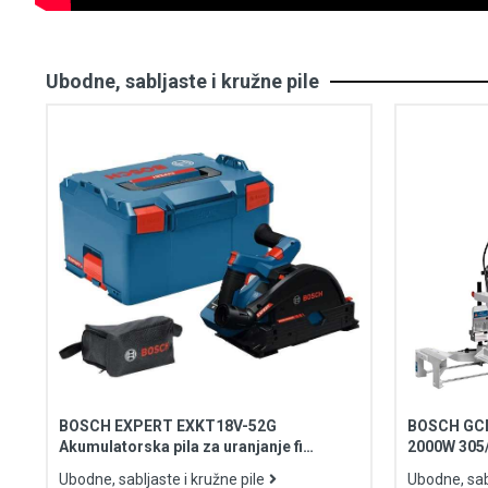
Ubodne, sabljaste i kružne pile
BOSCH EXPERT EXKT18V-52G
BOSCH GCM
Akumulatorska pila za uranjanje fi
2000W 30
140/20mm 18V SOLO L-Boxx kofer
Ubodne, sabljaste i kružne pile
Ubodne, sabl