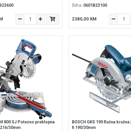
B23600
Šifra:
0601B23100
KM
2380,00 KM
 800 SJ Potezno preklopna
BOSCH GKS 190 Ručna kružna 
W 216/30mm
fi 190/30mm