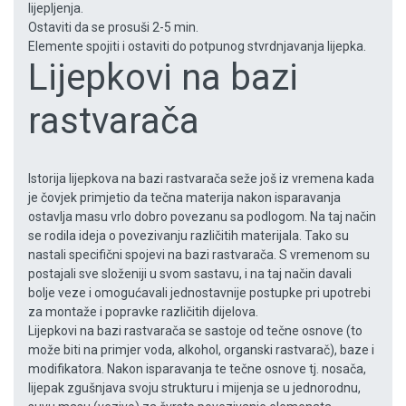
lijepljenja.
Ostaviti da se prosuši 2-5 min.
Elemente spojiti i ostaviti do potpunog stvrdnjavanja lijepka.
Lijepkovi na bazi
rastvarača
Istorija lijepkova na bazi rastvarača seže još iz vremena kada
je čovjek primjetio da tečna materija nakon isparavanja
ostavlja masu vrlo dobro povezanu sa podlogom. Na taj način
se rodila ideja o povezivanju različitih materijala. Tako su
nastali specifični spojevi na bazi rastvarača. S vremenom su
postajali sve složeniji u svom sastavu, i na taj način davali
bolje veze i omogućavali jednostavnije postupke pri upotrebi
za montaže i popravke različitih dijelova.
Lijepkovi na bazi rastvarača se sastoje od tečne osnove (to
može biti na primjer voda, alkohol, organski rastvarač), baze i
modifikatora. Nakon isparavanja te tečne osnove tj. nosača,
lijepak zgušnjava svoju strukturu i mijenja se u jednorodnu,