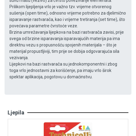
suvu masu (vezivo) za čvrsto povezivanje elemenata.
Prilikom lijepljenja vrlo je važno tzv. vrijeme otvorenog
sušenja (open time), odnosno vrijeme potrebno za djelimično
isparavanje rastvarača, kao i vrijeme tretiranja (set time), što
povećava parametre čvrstoće veze.
Brzina umrežavanja lijepkova na bazi rastvarača zavisi, prije
svega od brzine isparavanja isparavajućih materija pa ima
direktnu vezu s propusnošću spojenih materijala – što je
materijal propustljiviji, tim prije se dobija odgovarajuća sila
vezivanja.
Lijepkovi na bazi rastvarača su jednokomponentni i zbog
toga vrlo jednostavni za korišćenje, pa imaju vrlo širok
spektar aplikacija, pogotovu u domaćinstvu.
Ljepila