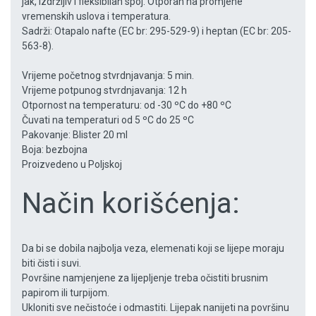
jak, izdržljiv i fleksibilan spoj. Otporan na promjene
vremenskih uslova i temperatura.
Sadrži: Otapalo nafte (EC br: 295-529-9) i heptan (EC br: 205-
563-8).
Vrijeme početnog stvrdnjavanja: 5 min.
Vrijeme potpunog stvrdnjavanja: 12 h
Otpornost na temperaturu: od -30 ºC do +80 ºC
Čuvati na temperaturi od 5 ºC do 25 ºC
Pakovanje: Blister 20 ml
Boja: bezbojna
Proizvedeno u Poljskoj
Način korišćenja:
Da bi se dobila najbolja veza, elemenati koji se lijepe moraju
biti čisti i suvi.
Površine namjenjene za lijepljenje treba očistiti brusnim
papirom ili turpijom.
Ukloniti sve nečistoće i odmastiti. Lijepak nanijeti na površinu