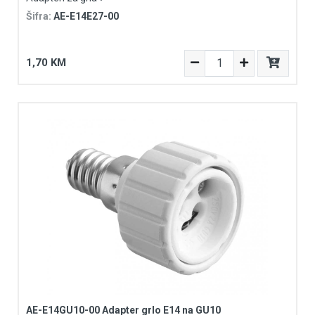
Šifra:
AE-E14E27-00
1,70 KM
AE-E14GU10-00 Adapter grlo E14 na GU10