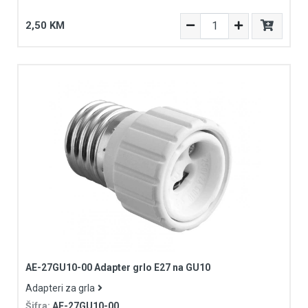
2,50 KM
AE-27GU10-00 Adapter grlo E27 na GU10
Adapteri za grla
Šifra:
AE-27GU10-00