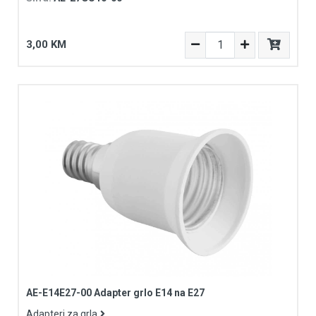
3,00 KM
AE-E14E27-00 Adapter grlo E14 na E27
Adapteri za grla