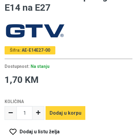
E14 na E27
Šifra:
AE-E14E27-00
Dostupnost:
Na stanju
1,70 KM
KOLIČINA
Dodaj u korpu
Dodaj u listu želja