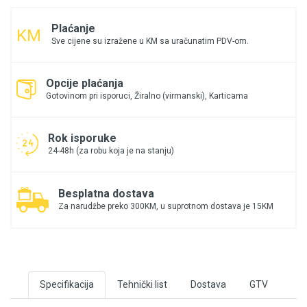
Plaćanje
Sve cijene su izražene u KM sa uračunatim PDV-om.
Opcije plaćanja
Gotovinom pri isporuci, Žiralno (virmanski), Karticama
Rok isporuke
24-48h (za robu koja je na stanju)
Besplatna dostava
Za narudžbe preko 300KM, u suprotnom dostava je 15KM
Specifikacija
Tehnički list
Dostava
GTV