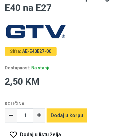
E40 na E27
Šifra:
AE-E40E27-00
Dostupnost:
Na stanju
2,50 KM
KOLIČINA
Dodaj u korpu
Dodaj u listu želja