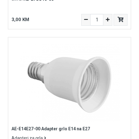
3,00 KM
AE-E14E27-00 Adapter grlo E14 na E27
Adapteri za grla