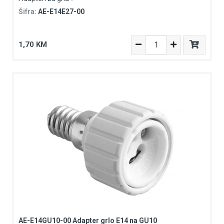
Šifra:
AE-E14E27-00
1,70 KM
AE-E14GU10-00 Adapter grlo E14 na GU10