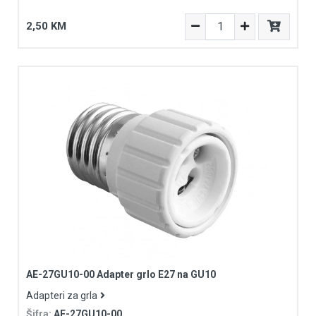
2,50 KM
AE-27GU10-00 Adapter grlo E27 na GU10
Adapteri za grla
Šifra:
AE-27GU10-00