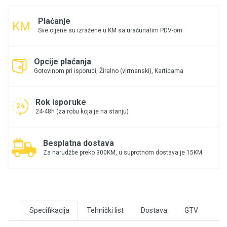
Plaćanje
Sve cijene su izražene u KM sa uračunatim PDV-om.
Opcije plaćanja
Gotovinom pri isporuci, Žiralno (virmanski), Karticama
Rok isporuke
24-48h (za robu koja je na stanju)
Besplatna dostava
Za narudžbe preko 300KM, u suprotnom dostava je 15KM
Specifikacija
Tehnički list
Dostava
GTV