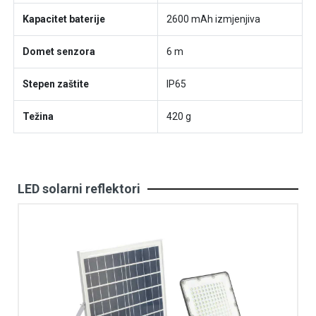
Kapacitet baterije
2600 mAh izmjenjiva
Domet senzora
6 m
Stepen zaštite
IP65
Težina
420 g
LED solarni reflektori