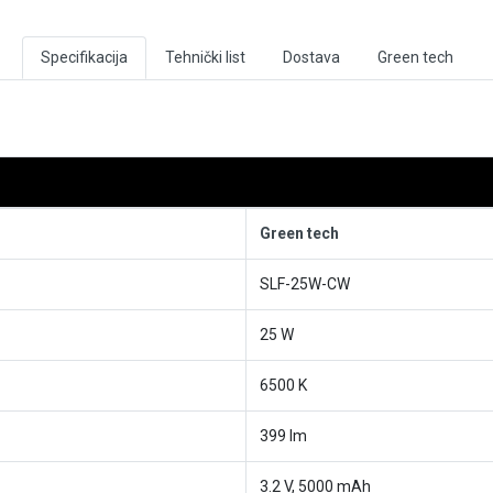
Specifikacija
Tehnički list
Dostava
Green tech
Green tech
SLF-25W-CW
25 W
6500 K
399 lm
3.2 V, 5000 mAh