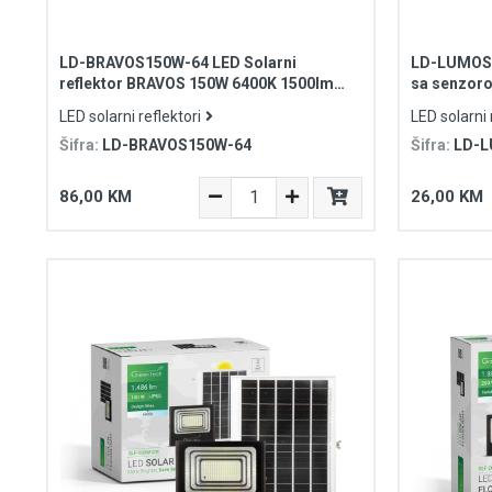
LD-BRAVOS150W-64 LED Solarni
LD-LUMOS10
reflektor BRAVOS 150W 6400K 1500lm
sa senzor
15000mAh IP65 sa daljinskim
850lm 260
LED solarni reflektori
LED solarni 
Šifra:
LD-BRAVOS150W-64
Šifra:
LD-
86,00 KM
26,00 KM