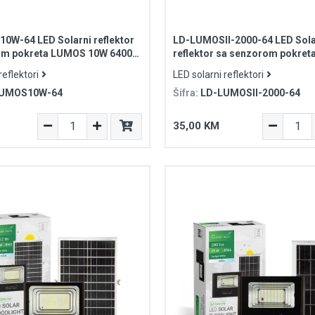
W-64 LED Solarni reflektor
LD-LUMOSII-2000-64 LED Sola
om pokreta LUMOS 10W 6400K
reflektor sa senzorom pokret
0mAh IP65
20W 6400K 2000lm 2600mAh I
reflektori
LED solarni reflektori
LUMOS10W-64
Šifra:
LD-LUMOSII-2000-64
35,00 KM