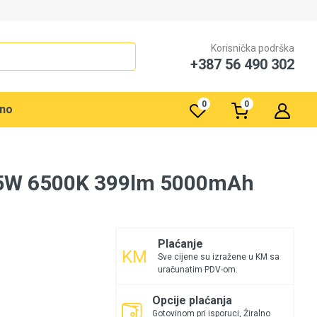
Korisnička podrška
+387 56 490 302
0
0
rno
 25W 6500K 399lm 5000mAh
Plaćanje
Sve cijene su izražene u KM sa
uračunatim PDV-om.
Opcije plaćanja
Gotovinom pri isporuci, Žiralno