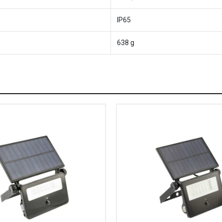
IP65
638 g