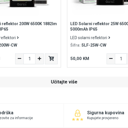
i reflektor 200W 6500K 1882lm
LED Solarni reflektor 25W 650
IP65
5000mAh IP65
reflektori
LED solarni reflektori
200W-CW
Šifra:
SLF-25W-CW
M
50,00 KM
Učitajte više
odrška
Sigurna kupovina
zovite za informacije
Kupujete provjereno