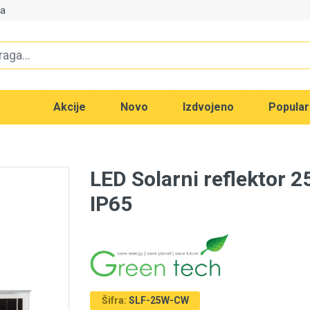
va
Akcije
Novo
Izdvojeno
Popula
LED Solarni reflektor
IP65
Šifra:
SLF-25W-CW