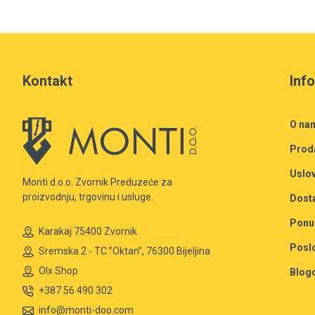
Kontakt
Inf
O na
Prod
Uslov
Monti d.o.o. Zvornik Preduzeće za
proizvodnju, trgovinu i usluge.
Dost
Ponu
Karakaj 75400 Zvornik
Posl
Sremska 2 - TC ”Oktan”, 76300 Bijeljina
Olx Shop
Blog
+387 56 490 302
info@monti-doo.com