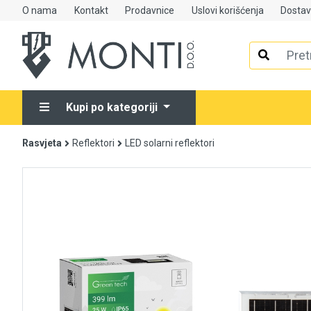
O nama
Kontakt
Prodavnice
Uslovi korišćenja
Dosta
Alati
Elektrooprema
Kupi po kategoriji
Grijanje i klimatizacija
Rasvjeta
Reflektori
LED solarni reflektori
Mjerno-regulaciona oprema
RASPRODAJA
Rasvjeta
Tehnička hemija i kućni program
Videonadzor
Vijčana roba