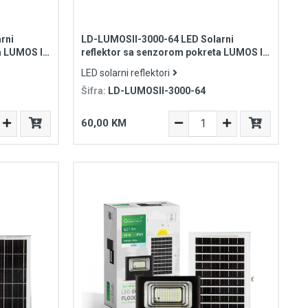
rni
LD-LUMOSII-3000-64 LED Solarni
a LUMOS II
reflektor sa senzorom pokreta LUMOS II
P65
30W 6400K 3000lm 5200mAh IP65
LED solarni reflektori
Šifra:
LD-LUMOSII-3000-64
60,00 KM