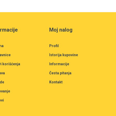
ormacije
Moj nalog
ma
Profil
avnice
Istorija kupovine
i korišćenja
Informacije
ava
Česta pitanja
de
Kontakt
ovanje
ovi